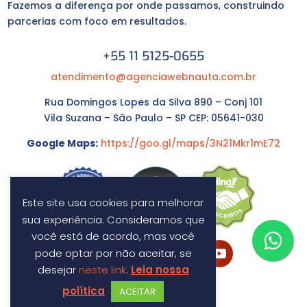
Fazemos a diferença por onde passamos, construindo
parcerias com foco em resultados.
+55 11 5125-0655
atendimento@agenciawebnauta.com.br
Rua Domingos Lopes da Silva 890 – Conj 101
Vila Suzana – São Paulo – SP CEP: 05641-030
Google Maps:
https://goo.gl/maps/3N21Mkr1mE72
Este site usa cookies para melhorar
sua experiência. Consideramos que
você está de acordo, mas você
pode optar por não aceitar, se
desejar
neste link
.
Leia nossa
política
ACEITAR