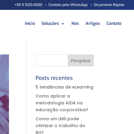
+55 11 5125-0655
–
Contato pelo WhatsApp
–
Orçamento Rápido
Início
Soluções
Nós
Artigos
Contato
Posts recentes
5 tendências de eLearning
Como aplicar a
metodologia AIDA na
educação corporativa?⠀
Como um LMS pode
otimizar o trabalho do
RH?