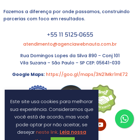
Fazemos a diferença por onde passamos, construindo
parcerias com foco em resultados.
+55 11 5125-0655
atendimento@agenciawebnauta.com.br
Rua Domingos Lopes da Silva 890 – Conj 101
Vila Suzana – São Paulo – SP CEP: 05641-030
Google Maps:
https://goo.gl/maps/3N21Mkr1mE72
Este site usa cookies para melhorar
sua experiência. Consideramos que
você está de acordo, mas você
pode optar por não aceitar, se
desejar
neste link
.
Leia nossa