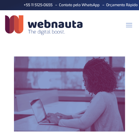
+55 11 5125-0655
–
Contato pelo WhatsApp
–
Orçamento Rápido