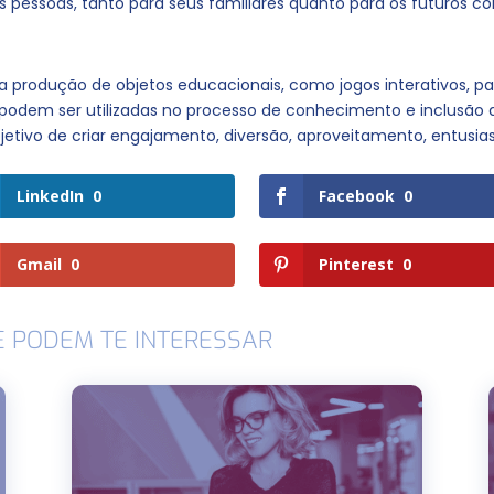
s pessoas, tanto para seus familiares quanto para os futuros co
rodução de objetos educacionais, como jogos interativos, par
podem ser utilizadas no processo de conhecimento e inclusão
tivo de criar engajamento, diversão, aproveitamento, entusias
LinkedIn
0
Facebook
0
Gmail
0
Pinterest
0
E PODEM TE INTERESSAR