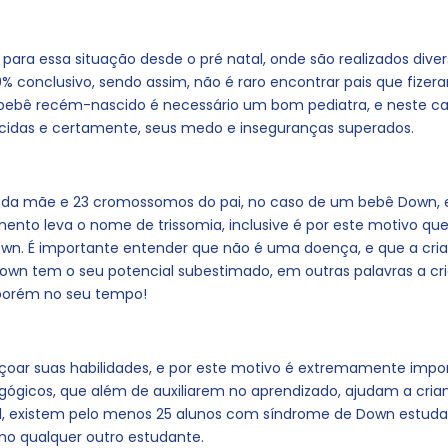
para essa situação desde o pré natal, onde são realizados diver
0% conclusivo, sendo assim, não é raro encontrar pais que fize
 bebê recém-nascido é necessário um bom pediatra, e neste ca
recidas e certamente, seus medo e inseguranças superados.
da mãe e 23 cromossomos do pai, no caso de um bebê Down, 
mento leva o nome de trissomia, inclusive é por este motivo que
own. É importante entender que não é uma doença, e que a cri
wn tem o seu potencial subestimado, em outras palavras a crianç
 porém no seu tempo!
içoar suas habilidades, e por este motivo é extremamente impor
agógicos, que além de auxiliarem no aprendizado, ajudam a crian
sil, existem pelo menos 25 alunos com síndrome de Down estud
o qualquer outro estudante.