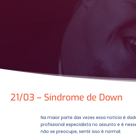
21/03 – Síndrome de Down
Na maior parte das vezes essa notícia é da
profissional especialista no assunto e é ne
não se preocupe, sentir isso é normal.