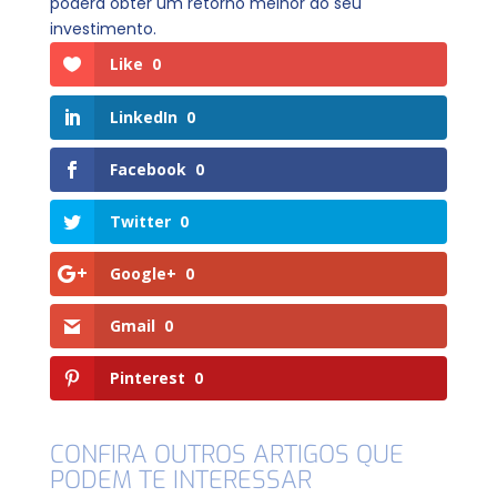
poderá obter um retorno melhor do seu
investimento.
Like
0
LinkedIn
0
Facebook
0
Twitter
0
Google+
0
Gmail
0
Pinterest
0
CONFIRA OUTROS ARTIGOS QUE
PODEM TE INTERESSAR