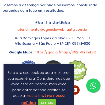
Fazemos a diferença por onde passamos, construindo
parcerias com foco em resultados.
+55 11 5125-0655
atendimento@agenciawebnauta.com.br
Rua Domingos Lopes da Silva 890 – Conj 101
Vila Suzana – São Paulo – SP CEP: 05641-030
Google Maps:
https://goo.gl/maps/3N21Mkr1mE72
Este site usa cookies para melhorar
sua experiência. Consideramos que
você está de acordo, mas você
pode optar por não aceitar, se
desejar
neste link
.
Leia nossa
política
ACEITAR