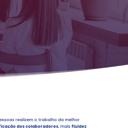
essoas realizem o trabalho da melhor
ficação dos colaboradores
, mais
fluidez