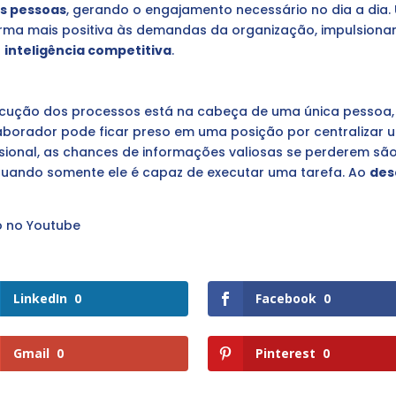
s pessoas
, gerando o engajamento necessário no dia a dia
rma mais positiva às demandas da organização, impulsion
a
inteligência competitiva
.
cução dos processos está na cabeça de uma única pessoa,
olaborador pode ficar preso em uma posição por centraliza
sional, as chances de informações valiosas se perderem sã
quando somente ele é capaz de executar uma tarefa. Ao
des
o no Youtube
LinkedIn
0
Facebook
0
Gmail
0
Pinterest
0