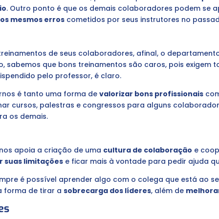
io
. Outro ponto é que os demais colaboradores podem se a
r os mesmos erros
cometidos por seus instrutores no passad
treinamentos de seus colaboradores, afinal, o departamen
to, sabemos que bons treinamentos são caros, pois exigem 
spendido pelo professor, é claro.
ternos é tanto uma forma de
valorizar bons profissionais
com
inar cursos, palestras e congressos para alguns colaborado
ra os demais.
ernos apoia a criação de uma
cultura de colaboração
e coope
 suas limitações
e ficar mais à vontade para pedir ajuda q
empre é possível aprender algo com o colega que está ao seu
forma de tirar a
sobrecarga dos líderes
, além de
melhora
es