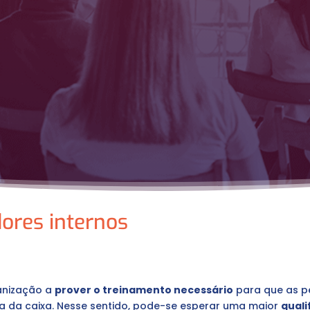
dores internos
ganização a
prover o treinamento necessário
para que as p
a da caixa. Nesse sentido, pode-se esperar uma maior
quali