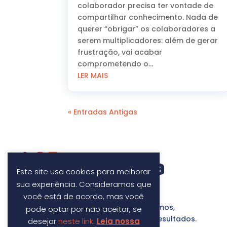
colaborador precisa ter vontade de
compartilhar conhecimento. Nada de
querer “obrigar” os colaboradores a
serem multiplicadores: além de gerar
frustração, vai acabar
comprometendo o...
LER MAIS
« Entradas Antigas
Este site usa cookies para melhorar
sua experiência. Consideramos que
você está de acordo, mas você
Fazemos a diferença por onde passamos,
pode optar por não aceitar, se
construindo parcerias com foco em resultados.
desejar
neste link
.
Leia nossa