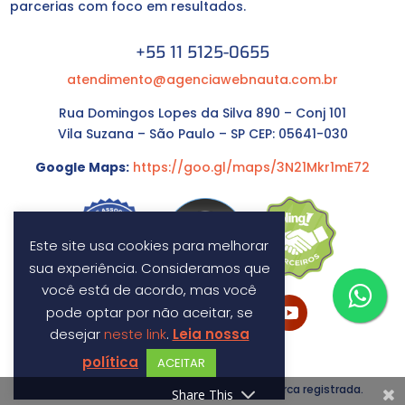
parcerias com foco em resultados.
+55 11 5125-0655
atendimento@agenciawebnauta.com.br
Rua Domingos Lopes da Silva 890 – Conj 101
Vila Suzana – São Paulo – SP CEP: 05641-030
Google Maps:
https://goo.gl/maps/3N21Mkr1mE72
Este site usa cookies para melhorar
sua experiência. Consideramos que
você está de acordo, mas você
pode optar por não aceitar, se
desejar
neste link
.
Leia nossa
política
ACEITAR
Todos os direitos reservados. © 2025 | ® Marca registrada.
Share This